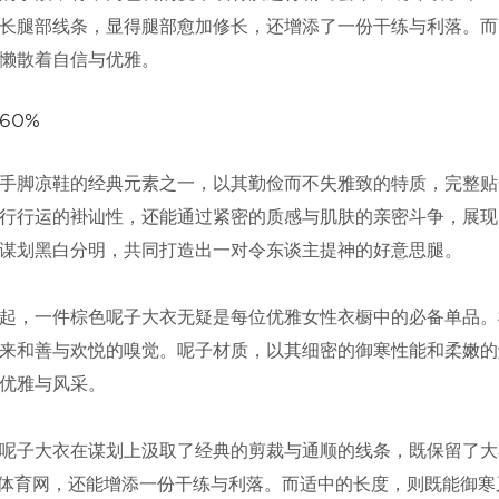
长腿部线条，显得腿部愈加修长，还增添了一份干练与利落。而
懒散着自信与优雅。
60%
手脚凉鞋的经典元素之一，以其勤俭而不失雅致的特质，完整贴
行行运的褂讪性，还能通过紧密的质感与肌肤的亲密斗争，展现
谋划黑白分明，共同打造出一对令东谈主提神的好意思腿。
起，一件棕色呢子大衣无疑是每位优雅女性衣橱中的必备单品。
来和善与欢悦的嗅觉。呢子材质，以其细密的御寒性能和柔嫩的
优雅与风采。
呢子大衣在谋划上汲取了经典的剪裁与通顺的线条，既保留了大
n体育网，还能增添一份干练与利落。而适中的长度，则既能御