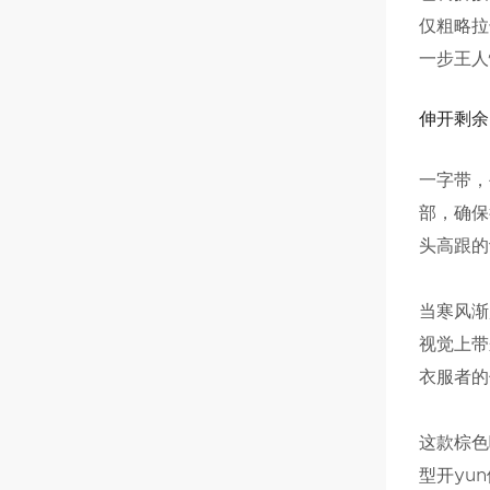
仅粗略拉
一步王人
伸开剩余
一字带，
部，确保
头高跟的
当寒风渐
视觉上带
衣服者的
这款棕色
型开yu