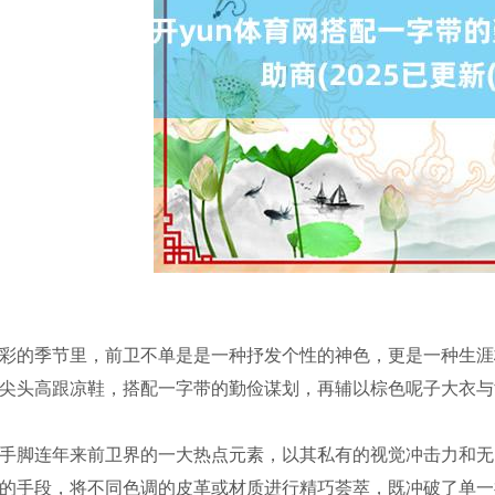
彩的季节里，前卫不单是是一种抒发个性的神色，更是一种生涯
尖头高跟凉鞋，搭配一字带的勤俭谋划，再辅以棕色呢子大衣与
手脚连年来前卫界的一大热点元素，以其私有的视觉冲击力和无
的手段，将不同色调的皮革或材质进行精巧荟萃，既冲破了单一