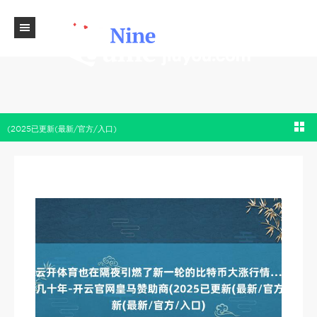
云开体育也在隔夜引燃了新一轮的比特币大涨行情……往时几十年-开云官网皇马赞助商
(2025已更新(最新/官方/入口)