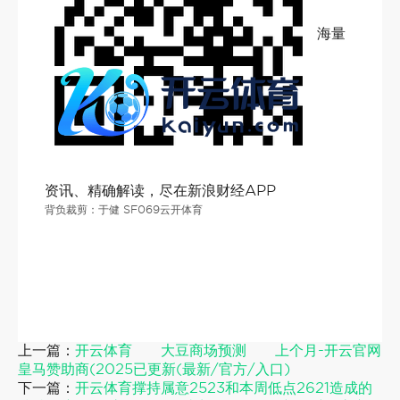
海量
资讯、精确解读，尽在新浪财经APP
背负裁剪：于健 SF069云开体育
上一篇：
开云体育 大豆商场预测 上个月-开云官网
皇马赞助商(2025已更新(最新/官方/入口)
下一篇：
开云体育撑持属意2523和本周低点2621造成的