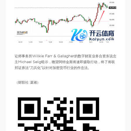
讼师事务所Willkie Farr & Gallagher的数字财富业务合资东说念
主Michael Selig暗示，瞻望阿特金斯将速即摄取行动，终了将联
邦证券法“刀兵化”以针对加密货币行业的作念法。
（财联社 潇湘）